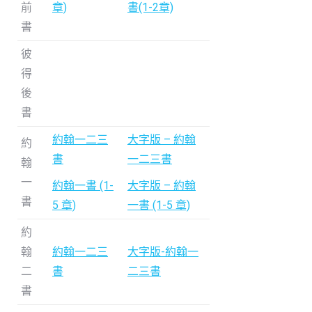
前
章)
書(1-2章)
書
彼
得
後
書
約翰一二三
大字版 – 約翰
約
書
一二三書
翰
一
約翰一書 (1-
大字版 – 約翰
書
5 章)
一書 (1-5 章)
約
翰
約翰一二三
大字版-約翰一
二
書
二三書
書