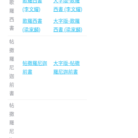
歌羅西書
大字版-歌羅
歌
(李文耀)
西書 (李文耀)
羅
西
歌羅西書
大字版-歌羅
書
(梁家麟)
西書 (梁家麟)
帖
撒
羅
帖撒羅尼迦
大字版-帖撒
尼
前書
羅尼迦前書
迦
前
書
帖
撒
羅
尼