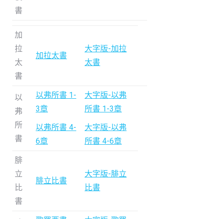
書
加
拉
大字版-加拉
加拉太書
太
太書
書
以弗所書 1-
大字版-以弗
以
3章
所書 1-3章
弗
所
以弗所書 4-
大字版-以弗
書
6章
所書 4-6章
腓
立
大字版-腓立
腓立比書
比
比書
書