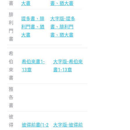
書
大書
書、猶大書
腓
提多書、腓
大字版-提多
利
利門書、猶
書、腓利門
門
大書
書、猶大書
書
希
伯
希伯來書1-
大字版-希伯來
來
13章
書1-13章
書
雅
各
書
彼
得
彼得前書(1-2
大字版-彼得前