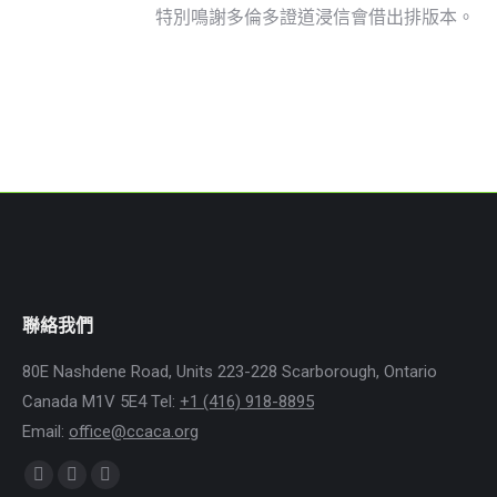
特別鳴謝多倫多證道浸信會借出排版本。
聯絡我們
80E Nashdene Road, Units 223-228 Scarborough, Ontario
Canada M1V 5E4 Tel:
+1 (416) 918-8895
Email:
office@ccaca.org
Find us on:
Facebook
Instagram
Whatsapp