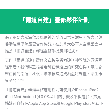
「爾道自建」靈修夥伴計劃
為了幫助會眾深化及應用神的話於日常生活中，聯會已與
香港建道學院簽署合作協議，在加拿大各華人宣道堂會中
推動「爾道自建」釋經靈修手機應用程式。
寫作「爾道自建」靈修文章皆為香港建道神學院的資深聖
經學者，我們盼望藉著老師在釋經上的研究心得，幫助會
眾在神的話語上札根，漸漸被建造成為能吃乾糧，結生命
果子的門徒。
「爾道自建」釋經靈修應用程式可使用於iPhone, iPad2,
iPad Mini, Android (4.0 OS以上)的手機及平板電腦。弟兄
姊妹可自行在Apple App Store和 Google Play store免費下