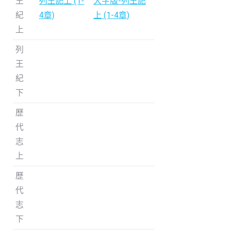
王
列王記上 (1-
大字版-列王記
紀
4章)
上 (1-4章)
上
列
王
紀
下
歷
代
志
上
歷
代
志
下