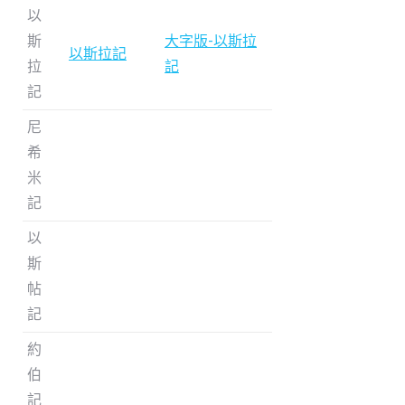
以
斯
大字版-以斯拉
以斯拉記
拉
記
記
尼
希
米
記
以
斯
帖
記
約
伯
記