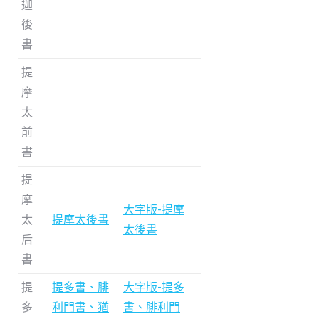
迦
後
書
提
摩
太
前
書
提
摩
大字版-提摩
太
提摩太後書
太後書
后
書
提
提多書、腓
大字版-提多
多
利門書、猶
書、腓利門