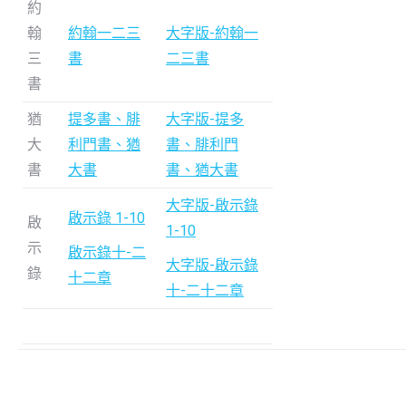
約
翰
約翰一二三
大字版-約翰一
三
書
二三書
書
猶
提多書、腓
大字版-提多
大
利門書、猶
書、腓利門
書
大書
書、猶大書
大字版-啟示錄
啟示錄 1-10
啟
1-10
示
啟示錄十-二
大字版-啟示錄
錄
十二章
十-二十二章