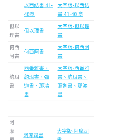
以西結書 41-
大字版-以西結
48章
書 41-48 章
但以
大字版-但以理
但以理書
理書
書
何西
大字版-何西阿
何西阿書
阿書
書
西番雅書、
大字版-西番雅
約珥
約珥書、彌
書、約珥書、
書
迦書、那鴻
彌迦書、那鴻
書
書
阿
摩
大字版-阿摩司
阿摩司書
司
書