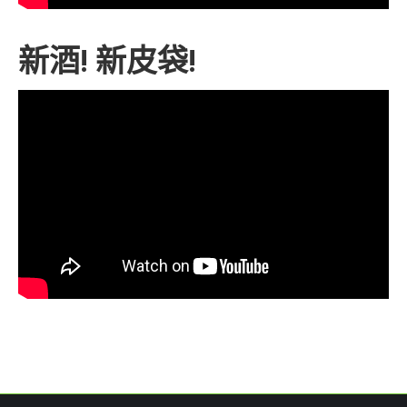
新酒! 新皮袋!