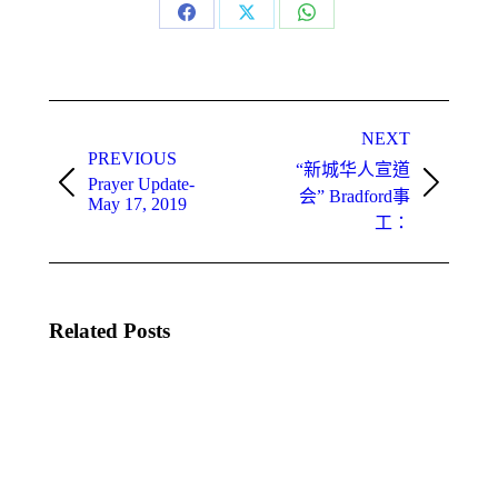
Share
Share
Share
on
on
on
Facebook
X
WhatsApp
Post
navigation
NEXT
PREVIOUS
“新城华人宣道
Prayer Update-
Previous
Next
会” Bradford事
May 17, 2019
post:
post:
工：
Related Posts
本立
白石
比宣
平安
道會
華人
– 李
宣道