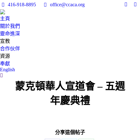
416-918-8895
office@ccaca.org
Facebo
In
page
pa
主頁
opens
op
關於我們
in
in
靈命進深
new
n
宣教
windo
w
合作伙伴
資源
奉獻
English
Search:
蒙克頓華人宣道會 – 五週
年慶典禮
分享這個帖子