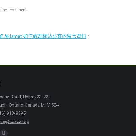
 time I comment.
 Akismet 如何處理網站訪客的留言資料
。
們
dene Road, Units 223-228
ugh, Ontario Canada M1V 5E4
16) 918-8895
fice@ccaca.org
n: