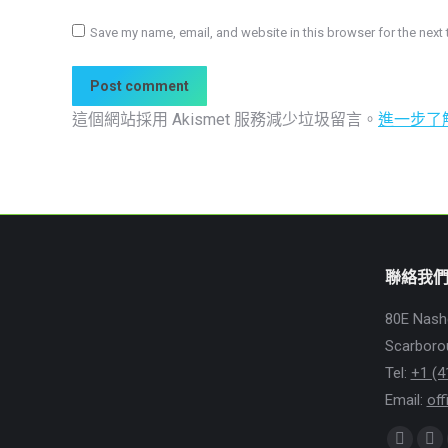
Save my name, email, and website in this browser for the next
Post comment
這個網站採用 Akismet 服務減少垃圾留言。
進一步了解
聯絡我
80E Nash
Scarboro
Tel:
+1 (4
Email:
of
Find us o