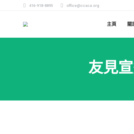
416-918-8895
office@ccaca.org
主頁
關
友見宣