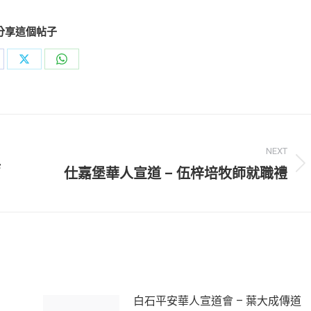
分享這個帖子
are
Share
Share
on
on
cebook
X
WhatsApp
NEXT
典
Next
仕嘉堡華人宣道 – 伍梓培牧師就職禮
post:
白石平安華人宣道會 – 葉大成傳道