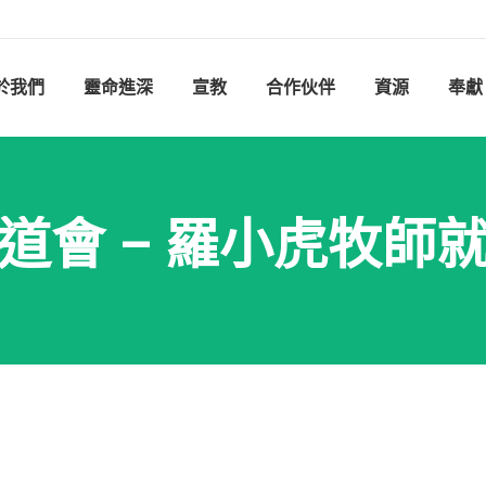
於我們
靈命進深
宣教
合作伙伴
資源
奉獻
道會 – 羅小虎牧師