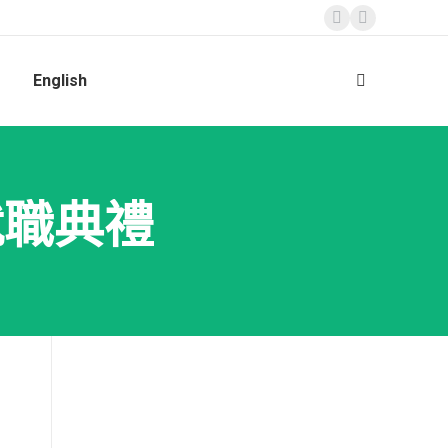
Facebook
Instagram
page
page
English
opens
opens
Search:
in
in
new
new
window
window
就職典禮