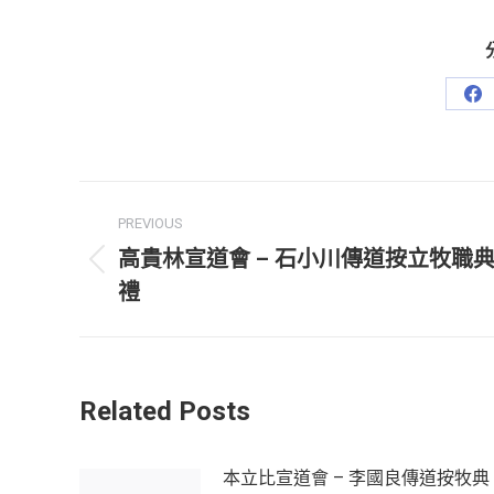
Sh
on
Fa
Post
PREVIOUS
navigation
高貴林宣道會 – 石小川傳道按立牧職
Previous
禮
post:
Related Posts
本立比宣道會 – 李國良傳道按牧典