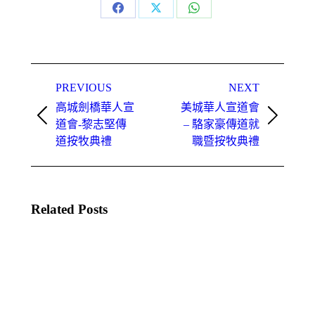
Share
Share
Share
on
on
on
Facebook
X
WhatsApp
Post
navigation
PREVIOUS
NEXT
高城劍橋華人宣
美城華人宣道會
Previous
Next
道會-黎志堅傳
– 駱家豪傳道就
post:
post:
道按牧典禮
職暨按牧典禮
Related Posts
本立
白石
比宣
平安
道會
華人
– 李
宣道