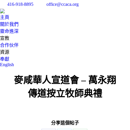
416-918-8895
office@ccaca.org
Facebo
In
page
pa
主頁
opens
op
關於我們
in
in
靈命進深
new
n
宣教
windo
w
合作伙伴
資源
奉獻
English
Search:
麥咸華人宣道會 – 萬永翔
傳道按立牧師典禮
分享這個帖子