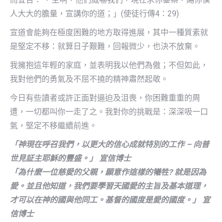
人大大的膽量，宣講你的道；」(使徒行傳4：29)
宣道會能夠在極度困難的地方取得進展，其中一種質素就
是堅定不移：就算日子艱難，回報微少，也決不放棄。
我擁抱這年輕的家庭，並表明我以他們為傲；不但如此，
我對他們的勇氣及不屈不撓的精神肅然起敬。
今日有些讀者或許正面對逼迫及沮喪，你困難重重的周
遭，一切都叫你一走了之。我對你的挑戰是：深深吸一口
氣，堅定不移繼續前進。
「神現在呼召我們，以更大的信心成就特別的工作 – 向普
世見証主耶穌的豐盛。」 宣信博士
「為什麼一位慈愛的父親，願意作這樣的犧牲? 就是因為
愛。並且他知道，我們要學習天國愛的主旨及基本道理，
才可以在神的國與他同工。基督的國度是愛的國度。」 宣
信博士