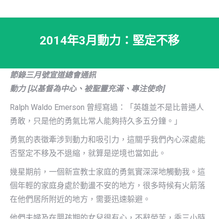
2014年3月動力：堅定不移
節錄三月號宣道總會通訊
動力 [以基督為中心、被聖靈充滿、專注使命]
Ralph Waldo Emerson 曾經寫過：「英雄並不是比普通人
勇敢，只是他的勇氣比常人能夠持久多五分鐘。」
勇氣的表徵牽涉到動力和吸引力，這關乎我們內心深處能
否堅定不移及不退縮，就算是逆境也當如此。
幾星期前，一個新宣教士家庭的勇氣實深深地觸動我。這
個年輕的家庭身處於動盪不安的地方，很多時候有火箭落
在他們居所附近的地方，需要迅速躲避。
他們夫婦及在嬰孩期的女兒很有心，不辭勞苦，乘三小時