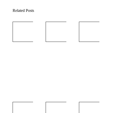
Related Posts
2021
2021
年10
年9
月動
月動
力：
力：
你的
堅持
一篇
下去
—
講道
追求
信息
堅韌
2 10
不拔
月,
2021
3 9
月,
2021
2021
2021
年7
年6