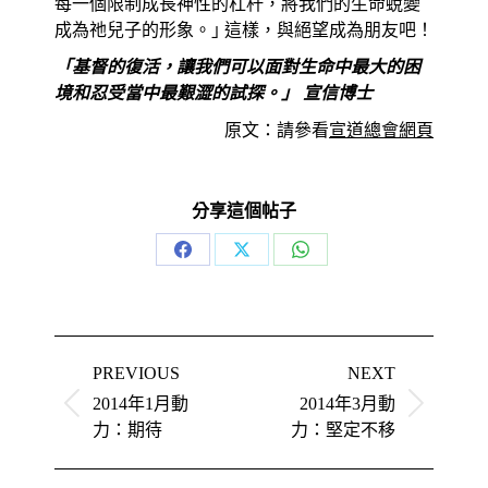
每一個限制成長神性的杠杆，將我們的生命蛻變
成為祂兒子的形象。｣ 這樣，與絕望成為朋友吧！
「基督的復活，讓我們可以面對生命中最大的困
境和忍受當中最艱澀的試探。」 宣信博士
原文：請參看
宣道總會網頁
分享這個帖子
Share
Share
Share
on
on
on
Facebook
X
WhatsApp
Post
navigation
PREVIOUS
NEXT
2014年1月動
2014年3月動
Previous
Next
post:
力：期待
post:
力：堅定不移