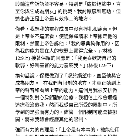
聆聽這些話語並不容易，特别是 ｢處於絕望中，直
至你與它成為朋友｣ 的挑戰。我討厭感到無助，但
這也許正是上帝最有效作工的地方。
你看，我想我的靈程成長中沒有掙扎和痛苦。但
是上帝並不這麽看，使徒保羅請求上帝挪走他的
限制，然而上帝告訴他：｢我的恩典夠你用的，因
為我的能力是在人的軟弱上顯得完全。｣ (林後
12:9上) 接著保羅的回應是：｢我更喜歡誇自己的
軟弱，好叫基督的能力覆庇我。｣ (林後12:9下)
換句話說，保羅做到了 ｢處於絕望中，直至他與它
成為朋友。｣ 在我們有限制的地方，才真正聽到上
帝的聲音和看到上帝的能力。這個月我被安排做
一個特別對心房顫動的治療，我相信上帝會通過
這療程治愈我，然而我從自己所受的限制中，所
學到的是強而有力的。儘管一個限制可能會被挪
開，將來我總會經歷其他的限制。
強而有力的真理是：｢上帝是有本事的，祂能使用