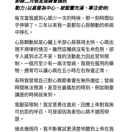
節錄二月號宣道總會通訊
動力 [以基督為中心、被聖靈充滿、專注使命]
每次當我感到心跳少一次的時候，那一刻時間似
乎停頓了。三年以來我一直都在心房顫動的疾病
中掙扎。
心房顫動就是心臟上半部心房跳得太快，心跳出
現不規律的情況。雖然這種病沒有生命危險，卻
令人感到忐忑不安，我的活動能力因此受到限
制。一個月至少有一兩次發病，我現在服用的藥
物，通常可以讓心跳在五小時左右恢復正常。
有時我發現自己對心跳節奏實在無所適從；發病
時間無法預測，甚至在最尷尬的時刻，例如剛要
講道的時候就來到。
我厭惡限制！我定意勇往直前，回應上帝對我無
可抗拒的呼召，可是卻因為害怕心跳不適而倒
退。
過去幾個月，我不斷嘗試更清楚地聽到上帝在我