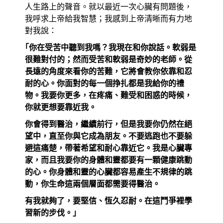
人生路上的聲音。就以最近一次心臟有問題後，
我呼求上帝給我智慧；我感到上帝清晰而有力地
對我說：
｢你在受苦中聽到我嗎？我現在和你說話。軟弱是
很難對付的；然而受苦和軟弱是奇妙的老師。從
長遠的角度來看你的苦難，它將會教你依靠和忍
耐的心。你面對的每一個挣扎都是我給你的禮
物。我要你更多，在疼痛、難受和困惑的時候，
你就更想要靠近我。
你會得到醫治，繼續前行，但是我要你仍然在絕
望中，直至你與它成為朋友。不要逃跑也不要躲
避這痛楚，帶著希望和耐心靠近它。我是心臟專
家，而且我要你的身體和靈都要有一顆健康跳動
的心。你身體和靈的心臟都容易產生不規律的跳
動，你生命這兩個層面都需要得醫治。
有我就夠了，要堅信、恆久忍耐。在這鬥爭裡學
習新的步伐。｣