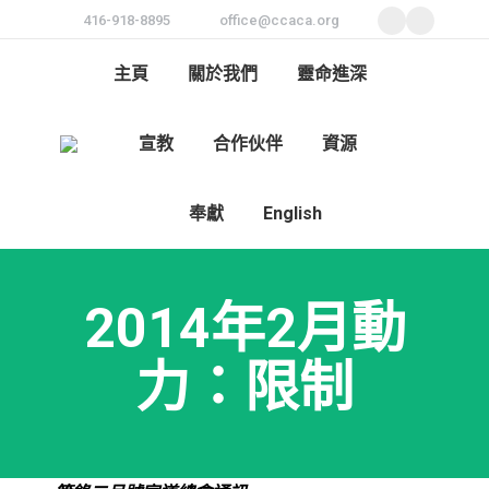
416-918-8895
office@ccaca.org
Facebook
Instagram
page
page
主頁
關於我們
靈命進深
opens
opens
in
in
宣教
合作伙伴
資源
new
new
Search:
window
window
奉獻
English
2014年2月動
力：限制