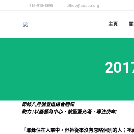
416-918-8895
office@ccaca.org
主頁
關
20
節錄
八
月號宣道總會通訊
動力 [以基督為中心、被聖靈充滿、專注使命]
「耶穌住在人羣中，但
祂
從來沒有忽略個
別
的人；祂