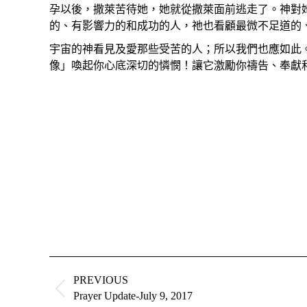
孕以後，撒萊苦待她，她就從撒萊面前逃走了。神對
的、有影響力的和成功的人，祂也看顧最微不足道的
宇宙的神看見及愛那些受苦的人；所以我們也應如此
像」喚起你心底深切的憐憫！讓它激勵你禱告、奉獻
Post
navigation
PREVIOUS
Previous
Prayer Update-July 9, 2017
post: