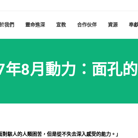
於我們
靈命進深
宣教
合作伙伴
資源
奉
17年8月動力：面孔
面對
駭人的人類困苦，但是從不失
去
深入感受的能力。
」