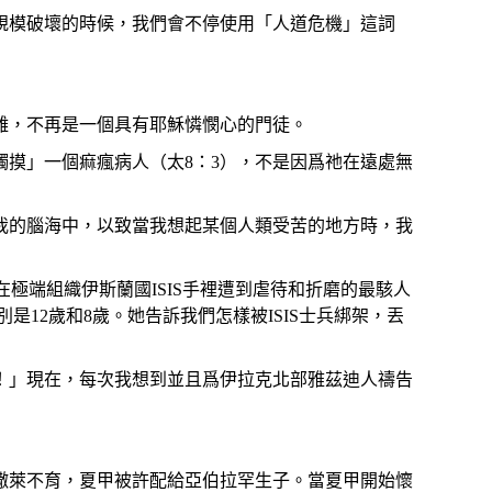
規模破壞的時候，我們會不停使用「人道危機」這詞
難，不再是一個具有耶穌憐憫心的門徒。
摸」一個痲瘋病人（太8：3），不是因爲祂在遠處無
我的腦海中，以致當我想起某個人類受苦的地方時，我
在極端組織伊斯蘭國ISIS手裡遭到虐待和折磨的最駭人
12歲和8歲。她告訴我們怎樣被ISIS士兵綁架，丟
！」現在，每次我想到並且爲伊拉克北部雅茲迪人禱告
撒萊不育，夏甲被許配給亞伯拉罕生子。當夏甲開始懷