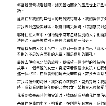
每當我開電視看新聞，鋪天蓋地而來的盡是世上好些
語。
危險在於我們對其他人的痛苦變得麻木，我們習慣了
當我去到這些災難區，親身目睹災難時，特別感受到
耶穌住在人羣中，但祂從來沒有忽略個別的人；祂面
法醫治，而是觸摸別人是醫治恩典的一部分。
在這樣多的人類困苦中，我找到一個防止自己「麻木
看到的不是沒有面孔的人羣，而是個別的面孔。
最近去伊拉克北部的旅程，我探望一個小型的雅茲迪(Y
故事。一個年輕的女士，身邊帶着兩個小女孩，在我們到
進一個地牢，在那裏她們每天受盡虐待，許多天沒有
當我聆聽她的時候，我記得心跳變快，開始胃痛；我
時，我就看到這位年輕的25歲婦女，帶着令人震驚受
我看到這畫面時仍然會流淚，這驅使我呼籲我們眾信
基督住在我們中間，祂看顧。在創世記16章裏，我