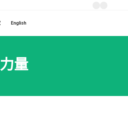
Facebook
Instagram
page
page
獻
English
opens
opens
Search:
in
in
new
new
window
window
的力量