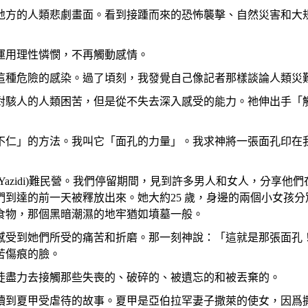
地方的人類悲劇畫面。看到接踵而來的恐怖襲擊、自然災害和大
運用理性憐憫，不再觸動感情。
這種危險的感染。過了頃刻，我發覺自己像記者那樣談論人類災
對駭人的人類困苦，但是從不失去深入感受的能力。祂伸出手「觸
不仁」的方法。我叫它「面孔的力量」。我求神將一張面孔印在
azidi)難民營。我們停留期間，見到許多男人和女人，分享他們
達的前一天被釋放出來。她大約25 歲，身邊的兩個小女孩分別是
食物，那個黑暗潮濕的地牢猶如墳墓一般。
感受到她們所受的痛苦和折磨。那一刻神說：「這就是那張面孔
苦傷痕的臉。
徒盡力去接觸那些失喪的、破碎的、被遺忘的和被丟棄的。
們讀到夏甲受虐待的故事。夏甲是亞伯拉罕妻子撒萊的使女，因爲