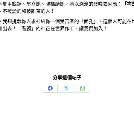
她夏甲説話、堅立她、賜福給她，她以深邃的慨嘆去回應：
「
祢
、不被愛的和被離棄的人！
。我想挑戰你去求神給你一個受苦者的「面孔」，這個人可能在
和出去！「看顧」的神正在世界作工，讓我們加入！
分享這個帖子
Share
Share
Share
on
on
on
Facebook
X
WhatsApp
Next
post: