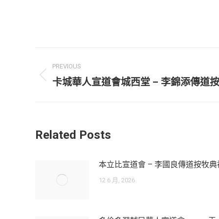
Post
PREVIOUS
navigation
Previous
卡城華人宣道會城西堂 – 李錦添傳道
post:
Related Posts
本立比宣道會 – 李國良傳道按牧典
12 6 月, 2026