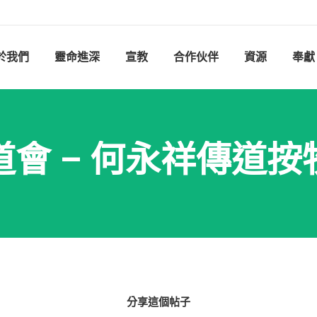
於我們
靈命進深
宣教
合作伙伴
資源
奉獻
會 – 何永祥傳道
分享這個帖子