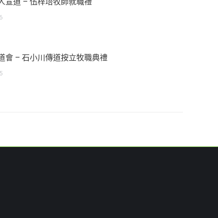
人宣道 – 伍梓培牧師就職禮
6
道會 – 石小川傳道按立牧職典禮
5