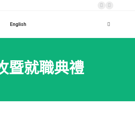
Facebook
Instagram
page
page
English
opens
opens
Search:
in
in
new
new
window
window
按牧暨就職典禮