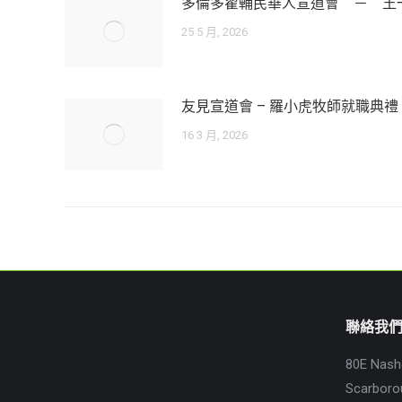
多倫多翟輔民華人宣道會 － 王
25 5 月, 2026
友見宣道會 – 羅小虎牧師就職典禮
16 3 月, 2026
聯絡我
80E Nash
Scarboro