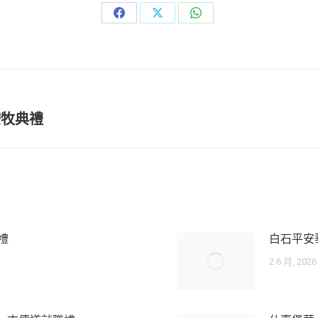
Share
Share
Share
on
on
on
Facebook
X
WhatsApp
Next
按牧典禮
post:
禮
白石平安
2 6 月, 2026