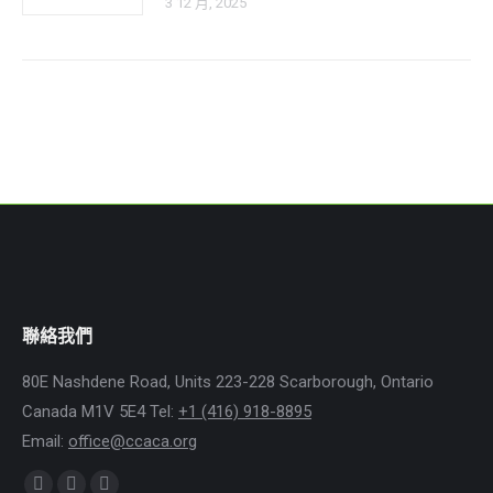
3 12 月, 2025
聯絡我們
80E Nashdene Road, Units 223-228 Scarborough, Ontario
Canada M1V 5E4 Tel:
+1 (416) 918-8895
Email:
office@ccaca.org
Find us on: