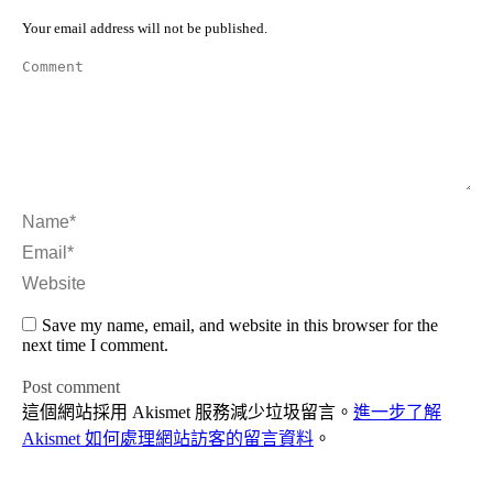
Your email address will not be published.
Comment
Name *
Email *
Website
Save my name, email, and website in this browser for the
next time I comment.
Post comment
這個網站採用 Akismet 服務減少垃圾留言。
進一步了解
Akismet 如何處理網站訪客的留言資料
。