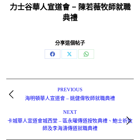
力士谷華人宣道會 – 陳若薇牧師就職
典禮
分享這個帖子
Share
Share
Share
on
on
on
Facebook
X
WhatsApp
Post
navigation
PREVIOUS
Previous
海明頓華人宣道會 – 姚健偉牧師就職典禮
post:
NEXT
卡城華人宣道會城西堂 – 區永曜傳道按牧典禮、鮑士祈牧
Next
師及李海濤傳道就職典禮
post: