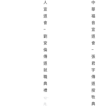
人
中
宣
華
道
福
會
音
–
宣
劉
道
安
會
倫
–
傳
張
道
君
就
宇
職
傳
典
道
禮
按
牧
12 9
典
月,