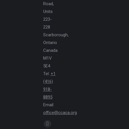
Road,
Units
223-
228
Scarborough,
Ontario
Canada
M1V
5E4
Tel:
+1
(416)
918-
8895
Email:
office@ccaca.org
Find us on:
Facebook