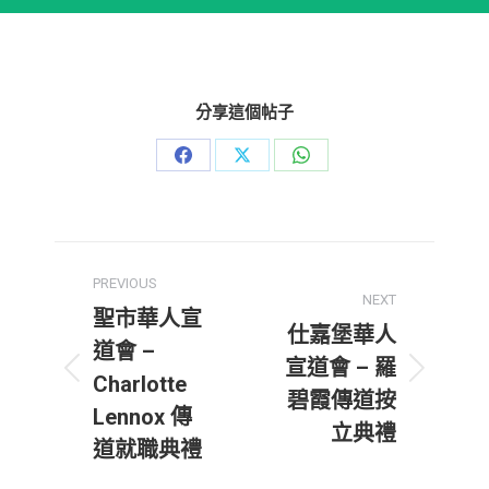
分享這個帖子
Share
Share
Share
on
on
on
Facebook
X
WhatsApp
Post
PREVIOUS
navigation
NEXT
聖市華人宣
仕嘉堡華人
道會 –
宣道會 – 羅
Previous
Next
Charlotte
碧霞傳道按
post:
post:
Lennox 傳
立典禮
道就職典禮