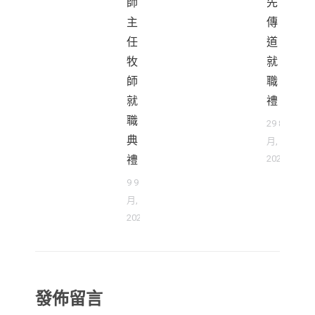
師
先
主
傳
任
道
牧
就
師
職
就
禮
職
29 8
典
月,
禮
2025
9 9
月,
2025
發佈留言