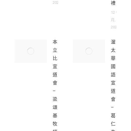
2025
禮
12 9
月,
2025
本
渥
立
太
比
華
宣
國
道
語
會
宣
–
道
梁
會
頌
–
基
葛
牧
仁