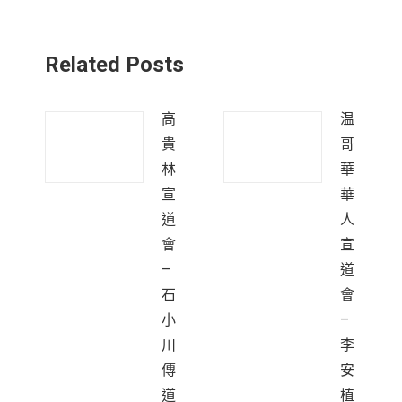
Related Posts
高
温
貴
哥
林
華
宣
華
道
人
會
宣
–
道
石
會
小
–
川
李
傳
安
道
植