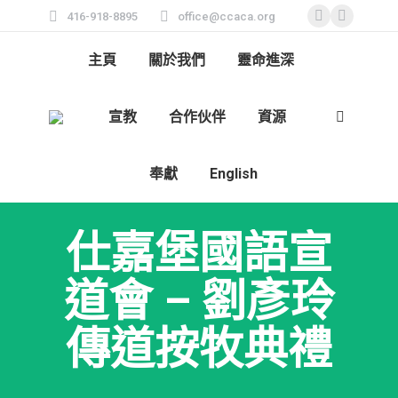
416-918-8895
office@ccaca.org
Facebook
Instagra
page
page
主頁
關於我們
靈命進深
opens
opens
in
in
宣教
合作伙伴
資源
new
new
Search:
window
window
奉獻
English
仕嘉堡國語宣
道會 – 劉彥玲
傳道按牧典禮