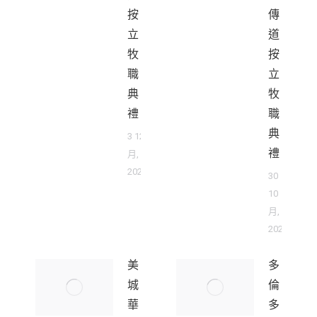
按
傳
立
道
牧
按
職
立
典
牧
禮
職
典
3 12
禮
月,
2025
30
10
月,
2025
美
多
城
倫
華
多