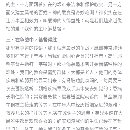
的主，一方面藉着外在的艰难来洁净和保护教会，另一方
面又建立属祂的百姓。神的爱真是奇妙难测！神实实在在
让万事互相效力，叫爱神的人得益处：就是我们越来越像
祂的爱子我们的主耶稣基督。
三、在争战中，基督得胜
哪里有真道的传讲，那里就有属灵的争战。感谢神常帅领
我们在基督里夸胜。当我们要同心合意兴旺福音，高举耶
稣基督并祂钉十字架时，那些渴慕追求者开始面临种种的
难处，我们的教会是弱势群体，大都是老人，他们的身体
疾病和软弱开始显现出来：有肾脏功能衰竭的，每周要三
次去医院透析；颈椎疾病导致双手麻木失去知觉的；患病
长期住院的；常常要急救，需要送医院就诊的；甚至遇到
车祸被主接走的等等，在中年人中经历婚姻家庭的艰难、
教养儿女的挣扎等等。.实在感谢主的恩典，弟兄姐妹在大
患难中都是欢欢喜喜的：确实知道我们的生命已经在基督
里归为一体了，神为我们预备天上的基业是何等的丰盛。