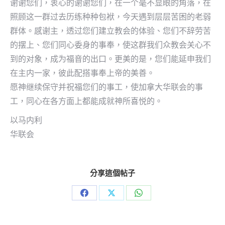
谢谢您们，衷心的谢谢您们，在一个毫不显眼的角落，在
照顾这一群过去历练种种包袱，今天遇到层层苦困的老弱
群体。感谢主，透过您们建立教会的体验、您们不辞劳苦
的摆上、您们同心委身的事奉，使这群我们众教会关心不
到的对象，成为福音的出口。更美的是，您们能延申我们
在主内一家，彼此配搭事奉上帝的美善。
愿神继续保守并祝福您们的事工，使加拿大华联会的事
工，同心在各方面上都能成就神所喜悦的。
以马内利
华联会
分享這個帖子
Share
Share
Share
on
on
on