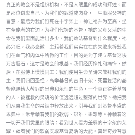
真正的教会不是组织机构，不是人眼里的成功和辉煌。而
是那位谦卑自己、为我们的罪道成肉身，一生顺服父神的
旨意，最后为我们钉死在十字架上，神让祂升为至高，坐
在全能者的右边，为我们代祷的基督，祂的又真又活的生
命在我们里面能活出多少，我们效法基督到什么程度，祂
必兴旺，我必衰微！主藉着我们实实在在的失败来拆毁我
们在血气和肉体中所做的工作，目的是为了建立基督这块
万古磐石，这才是教会的根基。我们经历挣扎和痛悔，然
后，在服侍上慢慢同工：我们使用生命圣诗来敬拜我们的
主，我们归回圣经，高举基督的古旧十架，死里复活的基
督能赐给人赦罪的恩典和永恒的生命，一个真正得着基督
的人，被拯救的灵魂的价值远远超过堕落的世界。祂把我
们从自我生命的禁锢中释放出来，引导我们到基督丰盛的
恩典中，常常藉着我们的软弱、艰难、患难等。神藉着这
一切开我们灵里的眼睛：看到世人看为羞辱的十字架的荣
耀，藉着我们的软弱支取基督复活的大能。真是奇妙智慧