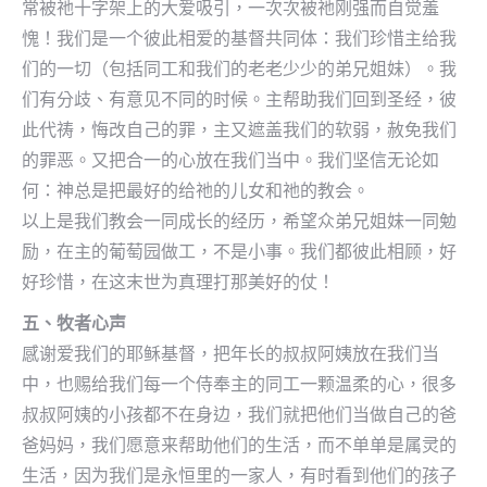
常被祂十字架上的大爱吸引，一次次被祂刚强而自觉羞
愧！我们是一个彼此相爱的基督共同体：我们珍惜主给我
们的一切（包括同工和我们的老老少少的弟兄姐妹）。我
们有分歧、有意见不同的时候。主帮助我们回到圣经，彼
此代祷，悔改自己的罪，主又遮盖我们的软弱，赦免我们
的罪恶。又把合一的心放在我们当中。我们坚信无论如
何：神总是把最好的给祂的儿女和祂的教会。
以上是我们教会一同成长的经历，希望众弟兄姐妹一同勉
励，在主的葡萄园做工，不是小事。我们都彼此相顾，好
好珍惜，在这末世为真理打那美好的仗！
五、牧者心声
感谢爱我们的耶稣基督，把年长的叔叔阿姨放在我们当
中，也赐给我们每一个侍奉主的同工一颗温柔的心，很多
叔叔阿姨的小孩都不在身边，我们就把他们当做自己的爸
爸妈妈，我们愿意来帮助他们的生活，而不单单是属灵的
生活，因为我们是永恒里的一家人，有时看到他们的孩子