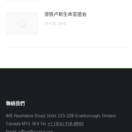
滑铁卢新生命宣道会
19 9 月, 2019
聯絡我們
80E Nashdene Road, Units 223-228 Scarborough, Ontario
Canada M1V 5E4 Tel:
+1 (416) 918-8895
Email:
office@ccaca.org