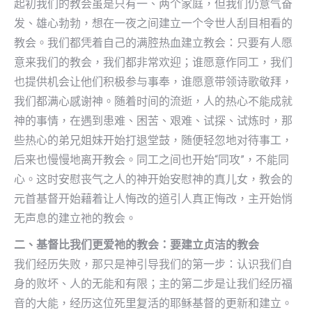
起初我们的教会虽是只有一、两个家庭，但我们仍意气奋
发、雄心勃勃，想在一夜之间建立一个令世人刮目相看的
教会。我们都凭着自己的满腔热血建立教会：只要有人愿
意来我们的教会，我们都非常欢迎；谁愿意作同工，我们
也提供机会让他们积极参与事奉，谁愿意带领诗歌敬拜，
我们都满心感谢神。随着时间的流逝，人的热心不能成就
神的事情，在遇到患难、困苦、艰难、试探、试炼时，那
些热心的弟兄姐妹开始打退堂鼓，随便轻忽地对待事工，
后来也慢慢地离开教会。同工之间也开始“同攻”，不能同
心。这时安慰丧气之人的神开始安慰神的真儿女，教会的
元首基督开始藉着让人悔改的道引人真正悔改，主开始悄
无声息的建立祂的教会。
二、基督比我们更爱祂的教会：要建立贞洁的教会
我们经历失败，那只是神引导我们的第一步：认识我们自
身的败坏、人的无能和有限；主的第二步是让我们经历福
音的大能，经历这位死里复活的耶稣基督的更新和建立。