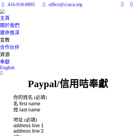
416-918-8895
office@ccaca.org
Facebo
In
page
pa
主頁
opens
op
關於我們
in
in
靈命進深
new
n
宣教
windo
w
合作伙伴
資源
奉獻
English
Search:
Paypal/信用咭奉獻
你的姓名 (必填)
地址 (必填)