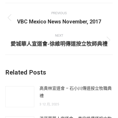
Facebook
X
WhatsApp
Post
PREVIOUS
navigation
Previous
VBC Mexico News November, 2017
post:
NEXT
Next
愛城華人宣道會-徐維明傳道按立牧師典禮
post:
Related Posts
高貴林宣道會 – 石小川傳道按立牧職典
禮
3 12 月, 2025