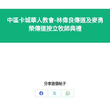
中區卡城華人教會-林偉良傳道及麥勇
榮傳道按立牧師典禮
分享這個帖子
Share
Share
Share
on
on
on