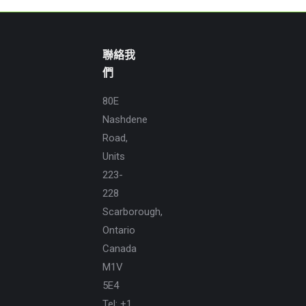
聯絡我
們
80E
Nashdene
Road,
Units
223-
228
Scarborough,
Ontario
Canada
M1V
5E4
Tel:
+1