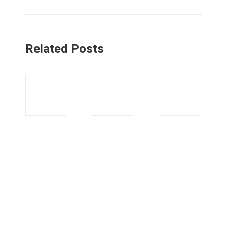
Related Posts
2021
2021
年10
年9
月動
月動
力：
力：
你的
堅持
一篇
下去
講道
— 追
信息
求堅
韌不
2 10
拔
月,
2021
3 9 月,