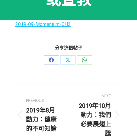
2019-09-Momentum-CH2
分享這個帖子
Share
Share
Share
on
on
on
Facebook
X
WhatsApp
Post
NEXT
navigation
PREVIOUS
2019年10月
2019年8月
動力：我們
Previous
Next
動力：健康
必要展翅上
post:
post:
的不可知論
騰