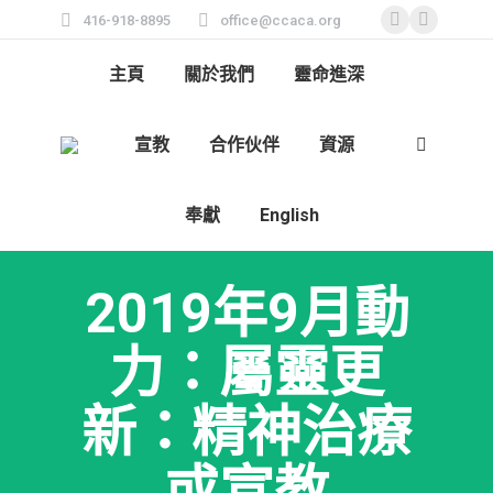
416-918-8895
office@ccaca.org
Facebook
Instagra
page
page
主頁
關於我們
靈命進深
opens
opens
in
in
宣教
合作伙伴
資源
new
new
Search:
window
window
奉獻
English
2019年9月動
力：屬靈更
新：精神治療
或宣教