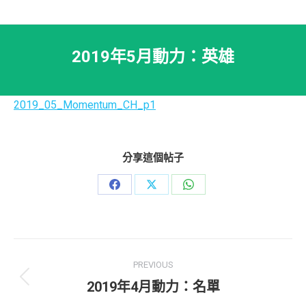
2019年5月動力：英雄
2019_05_Momentum_CH_p1
分享這個帖子
Share
Share
Share
on
on
on
Facebook
X
WhatsApp
Post
PREVIOUS
navigation
Previous
2019年4月動力：名單
post: