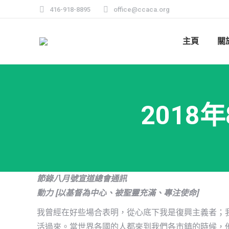
416-918-8895
office@ccaca.org
主頁
關
201
節錄
八
月號宣道總會通訊
動力 [以基督為中心、被聖靈充滿、專注使命]
我曾經在好些場合表明，從心底下我是復興主義者；
活過來。當世界各國的人都來到我們各市鎮的時候，