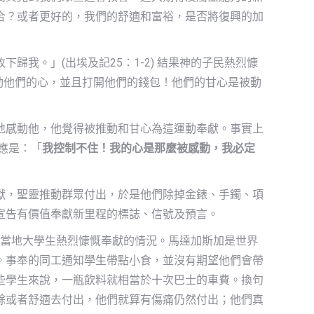
合？或者更好的，我們的舒適和富裕，是否將復興的加
下歸我。」(出埃及記25：1-2) 結果神的子民熱烈慷
感動他們的心，並且打開他們的錢包！他們的甘心是被動
地感動他，他覺得被推動和甘心為這運動奉獻。事實上
應是：「
我控制不住！我的心是那麼被感動，我必定
獻，聖靈推動群眾付出，於是他們除掉金錶、手鐲、項
宣告有價值奉獻新里程的標誌、信號及預言。
間裡，當地大學生熱烈慷慨奉獻的情況。馬達加斯加是世界
。事奉的同工通知學生帶點小食，並沒有期望他們會帶
些學生來說，一瓶飲料就相當於十次巴士的車費。換句
餘或者舒適去付出，他們就算有傷痛仍然付出；他們真