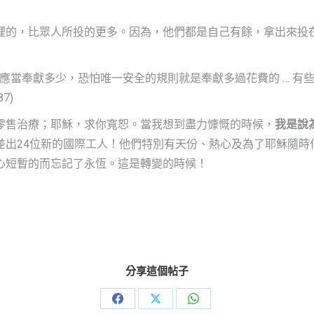
裡的，比眾人所投的更多。因為，他們都是自己有餘，拿出來投
人可以確定應當奉獻多少，恐怕唯一安全的規則就是奉獻多過花費的 …
7)
re) 作零售治療；耶穌，求你寬恕。當我想到盡力慷慨的時候，
我是說
差出24位新的國際工人！他們特別有天份、熱心及為了耶穌隨時
心短暫的而忘記了永恆。這是轉變的時候！
分享這個帖子
Share
Share
Share