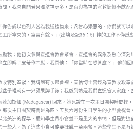
時間，我會自問若果渴望神更多，是否與為神的宣教慷慨奉獻配
「你告訴以色列人當為我送禮物來；
凡甘心樂意的
，你們就可以收
工所拿來的，富富有餘。」(出埃及記36：5) 神的工作不僅
鼓勵我；他初次參與宣道會教會聚會，宣道會的異象及熱心深刻
他立即解了皮帶作奉獻。我問他：「你當時在想甚麼？」 他的回
教收特別奉獻。我講到有次聚會裡，宣信博士曾經為宣教收取奉
獻盆子裡就有一只蘋果牌手錶；我感到這是我們宣道會大家庭，
加斯加 (Madagascar) 回來，她見證在一次主日團契時
。那次主日團契時間是為四、五及六月份生日學生的小型慶祝會
以北美洲的標準，通知學生帶小食並不是重大的事情，但是對這
於一些人，為了這些小食可能要捱餓一至兩餐。這些學生不是有