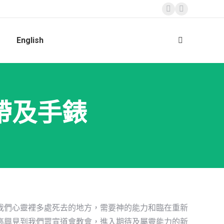
Facebook
Instagram
page
page
English
opens
opens
Search:
in
in
new
new
window
window
帶及手錶
我們心靈裡多處死去的地方，需要神的能力和臨在重新
高興見到我們眾宣道會教會，進入期待及屬靈能力的新