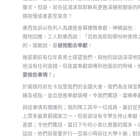
層次。但是，就在這渴求與耶穌有更進深親密關係的
速拖慢或者甚至窒息？
摩西告訴以色列人為建造會幕慷慨奉獻，神曉諭他：
慨地回應，工人對摩西說：「百姓為耶和華吩咐使用之
的，我敢說，是
被推動去奉獻
！
幾星期前有位年青男士探望我們，與他的談話深深地
他沒有任何金錢，但是當奉獻袋傳到他面前的時候，
要做些事情！
」
於兩個月前在卡加里我們的全國大會，我們為全球宣
鍊及戒指，並且放進奉獻袋裡。令我們驚訝，當晚奉
與這事情有關連的；我的隊工其中一位成員，最近從馬達
上眾多最貧窮國家之一，但是卻沒有令學生停止奉獻
甚麼；令他們驚訝，當日下午的小食比需要的還多。
話說，他們就是要步行一至兩小時前往大學十遍；對