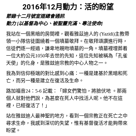
2016年12月動力：活的盼望
節錄十二月號宣道總會通訊
動力 [以基督為中心、被聖靈充滿、專注使命]
我站在一個黑暗的房間裡，觀看雅茲迪人的 (Yazidi)主教帶
領一小隊信徒圍繞着一個墳墓敬拜。在敬拜頌讚進行時，
信徒們逐一經過，謙卑地親吻墳墓的一角。墳墓裡埋葬着
一位大約公元1050年去世的先知，這位先知被稱為「孔雀
天使」的化身，是雅玆迪宗教的中心人物之一。
我為到信仰極端的對比感到心痛：一種是建基於黑暗和死
亡，而另一種是建立在復活及生命。
路加福音24：5-6 記載：「婦女們驚怕，將臉伏地 。那兩
個人就對他們說，為甚麼在死人中找活人呢。他不在這
裡，已經復活了！」
站在雅玆迪人最神聖的地方，看到一個宗教正在死亡之中
尋求生命，我感到深切的失望，惟有基督復活才能夠帶來
盼望。