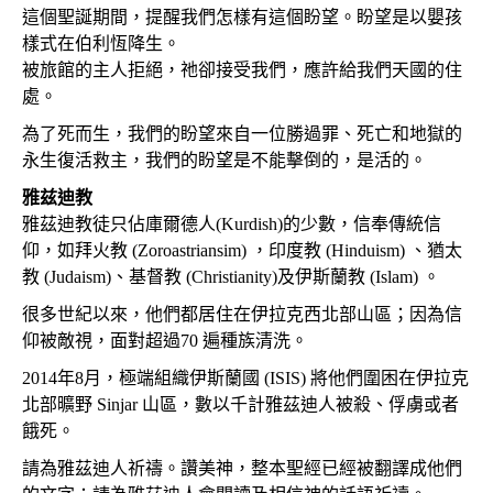
這個聖誕期間，提醒我們怎樣有這個盼望。盼望是以嬰孩
樣式在伯利恆降生。
被旅館的主人拒絕，祂卻接受我們，應許給我們天國的住
處。
為了死而生，我們的盼望來自一位勝過罪、死亡和地獄的
永生復活救主，我們的盼望是不能擊倒的，是活的。
雅兹迪教
雅茲迪教徒只佔庫爾德人(Kurdish)的少數，信奉傳統信
仰，如拜火教 (Zoroastriansim) ，印度教 (Hinduism) 、猶太
教 (Judaism)、基督教 (Christianity)及伊斯蘭教 (Islam) 。
很多世紀以來，他們都居住在伊拉克西北部山區；因為信
仰被敵視，面對超過70 遍種族清洗。
2014年8月，極端組織伊斯蘭國 (ISIS) 將他們圍困在伊拉克
北部曠野 Sinjar 山區，數以千計雅茲迪人被殺、俘虜或者
餓死。
請為雅茲迪人祈禱。讚美神，整本聖經已經被翻譯成他們