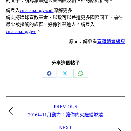
的文字；請為雅茲迪人會閱讀及相信神的話語祈禱。
請登入
cmacan.org/yazidi
暸解更多
請支持環球宣教基金，以致可以差遣更多國際同工，前往
最少被接觸的族群，好像雅茲迪人。請登入
cmacan.org/give
。
原文：請參看
宣道總會網頁
分享這個帖子
Share
Share
Share
on
on
on
Facebook
X
WhatsApp
Post
navigation
PREVIOUS
Previous
2016年11月動力：讓你的火繼續燃燒
post:
NEXT