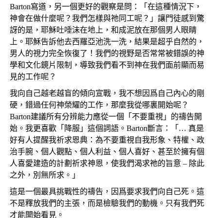
Barton寫道，另一個更好的觀察是問：「在這種情況下，
神會在做什麼呢？我們怎樣與祂同工呢？」讓門徒感到驚
訝的是，耶穌吐唾沫在地上，和成泥放在那個男人眼睛
上。耶穌告訴他去西羅亞池洗一洗，結果是超乎自然的，
男人的視力完全恢復了！我們的視野是否常常被錯誤的神
學和文化鏡片限制，導致我們看不到神在我們面前顯而易
見的工作呢？
我向自己越老越盲的傾向宣戰，我不想因爲自己內心的剛
硬，錯過任何神榮耀的工作，那麼我從哪裏開始呢？
Barton建議所有分辨能力應從一個「不要重視」的禱告開
始。我更喜歡「降服」這個詞語。Barton斷言：「… 真是
好有人提醒我祈求恩典：為不要重視自我形象、特權、政
治手腕、個人觀點、個人利益、個人喜好、甚至於擁有個
人喜愛建造的計劃祈求神恩，使我們渴求祂的旨意 – 除此
之外，別無所求。」
這是一個最具挑戰性的禱告，因爲要求我們向自己死。這
不是釋放我們的主張，而是檢驗我們的動機。只有我們死
才能開始看見。