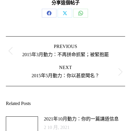
分享這個帖子
Share
Share
Share
on
on
on
Facebook
X
WhatsApp
Post
navigation
PREVIOUS
Previous
2015年3月動力：不再拼命抓緊；被緊抱罷
post:
NEXT
Next
2015年5月動力：你以甚麼聞名？
post:
Related Posts
2021年10月動力：你的一篇講道信息
2 10 月, 2021