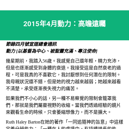
2015年4月動力：高瞻遠矚
節錄四月號宣道總會通訊
動力 [以基督為中心、被聖靈充滿、專注使命]
幾星期前，我踏入56歲。我感覺自己還年輕，精力充沛，
但是也逐漸感受到身體的衰退。我接受這是自然衰老的過
程，可是我真的不喜歡它，我討厭想到任何潛在的限制。
我母親狀況還不錯，但是她的視力越來越弱；她越來越看
不清楚，承受逐漸喪失視力的痛苦。
如果我們不小心的話，另一種不易察覺的限制會籠罩我
們，那就是我們屬靈視野的收縮。當我們透過經驗的鏡片
來觀看生命的時候，只會萎縮想像力，而不是擴大。
Ruth Haley Barton在她的著作「一同追隨神的旨意」中這樣
定義分辨能力：「一種在人的處境中，有持續增長的能