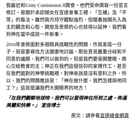
我最近和Unity Commission II開會。他們受命撰寫一份宣言
修訂，是關於承認婦女在宣道會事工裡，「互補」及「平
等」的看法。雖然兩方持守觀點強烈，但隨着抛開先入為
主的觀念和心態，開放及恩慈的心也就得以延伸，我們看
到神在當中成就一件新事。
2016年會將面對多個極具挑戰性的問題，作爲家庭一分
子，就是要尋找方法健康地討論，那些意見嚴重分岐和不
同意的議題，我們可以做到的。但是我們要張開雙眼，將
心交給教會的主；神正在我們這個信仰的家裡作工，甚至
在我們面對的神學挑戰裡。對神來說是沒有意料之外，所
以，我們的問題應該是：「神在做什麼，我們怎樣與祂同
工？」這就是讓我們大開眼界的地方！
「在我們觀察地球時，我們可以發現神在所到之處，佈滿
美麗和快樂。」 宣信博士
原文：請參看
宣道總會網頁