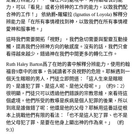
力，可以『看見』或者分辨神的工作的能力，以致我們配
合神的工作！」 依納爵•羅耀拉 (Ignatius of Loyola) 解釋分
辨能力是「在所有事情裡找到神，以致我們在所有事情裡
愛神和服事祂。」
這時我們需要開拓「視野」，我們急切需要與聖靈互動接
觸，提高我們分辨神方向的敏感度。沒有的話，我們只會
看得越來越少，錯過神在我們中間更多的轉化工作。
Ruth Haley Barton爲了在她的書中解釋分辨能力，使用約翰
福音9章中的故事，告誡讀者不良視野的危險。耶穌遇到一
個天生瞎眼的男人，門徒立即問道：「這人生來是瞎眼
的、是誰犯了罪、是這人呢、是他父母呢。」（約9：2）
很明顯，門徒只可以透過他們錯誤的宗教思維，來看待這
個處境。他們所受的教導是疾病是個人犯罪的後果，所以
到底是誰做錯了呢：他還是他的父母？耶穌用這番話從根
本上挑戰他們有限的看法：「也不是這人犯了罪、也不是
他父母犯了罪、是要在他身上顯出神的作為來。」 （約
9:3）