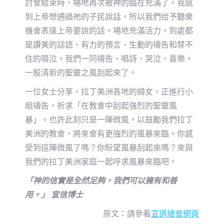
討會結束時，場地再次被神的臨在充滿了。我感
到上帝想通過祂的子民說話，所以我們给予聽衆
機會表達上帝要說的話。場地充滿活力，到處都
是讚美的話語、有力的預言、生動的禱告和禁不
住的啜泣。我們一同禱告、唱詩、哭泣、喜樂。
一股清新的聖靈之風刮起來了。
一位女士分享，拉丁美洲各地的婦女，正進行小
組禱告，祈求「在教會中刮起強烈的聖靈風
暴」。也許此刻只是一陣微風，以鼓勵我們拉丁
美洲的教會，將來會有更強烈的風暴來臨。你感
受到這陣微風了嗎？你盼望風暴刮起來嗎？來與
我們的拉丁美洲家庭一起呼求風暴來臨吧。
「神的信實是全然足夠，我們可以擁有和善
用。」 宣信博士
原文：請參看
宣道總會網頁