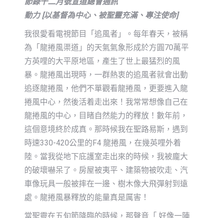
節錄十二月號宣道總會通訊
動力 [以基督為中心、被聖靈充滿、專注使命]
我很愛看電視節目「追風者」。每年春天，被稱
為「龍捲風渠道」的天氣氣象形成於方圓70萬平
方英哩的大平原地區，產生了世上最猛烈的風
暴。龍捲風出現時，一群熱衷的追風者就會出動
追逐龍捲風，他們不單觀看龍捲風，更要進入龍
捲風中心，然後活着走出來！我常常想像自己在
龍捲風的中心，目睹自然能力的釋放！數年前，
這個意境終於成真。那時候我在聖路易斯，遇到
時速330-420公里的F4 龍捲風，在幾英哩外着
陸。當我從地下庇護室走出來的時候，我被龐大
的破壞嚇呆了。房屋被夷平、建築物被吹走、汽
車像玩具一般被摔在一邊、樹木像大飛彈射到遠
處。龍捲風暴釋放的能量真是厲害！
當聖靈在五旬節降臨的時候，那聲音「 好像一陣