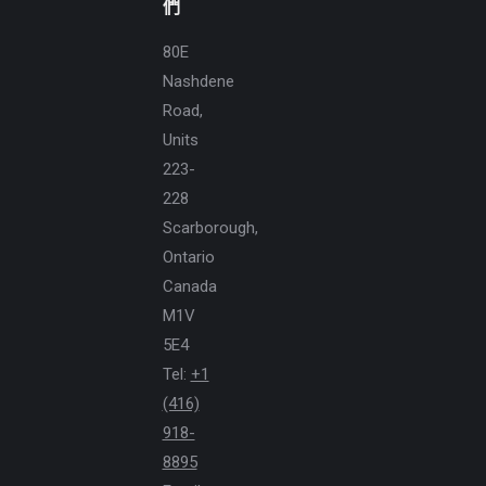
們
80E
Nashdene
Road,
Units
223-
228
Scarborough,
Ontario
Canada
M1V
5E4
Tel:
+1
(416)
918-
8895