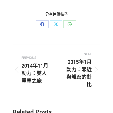
分享這個帖子
Share
Share
Share
on
on
on
Facebook
X
WhatsApp
Post
NEXT
navigation
PREVIOUS
2015年1月
2014年11月
動力：靠近
Previous
Next
動力：雙人
與親密的對
post:
post:
單車之旅
比
Related Posts