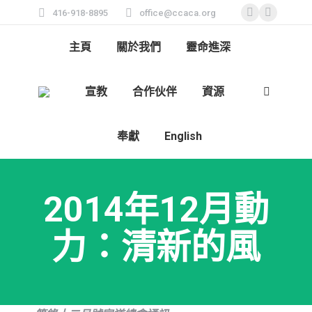
416-918-8895
office@ccaca.org
Facebook
Instagra
page
page
主頁
關於我們
靈命進深
opens
opens
in
in
宣教
合作伙伴
資源
new
new
Search:
window
window
奉獻
English
2014年12月動
力：清新的風