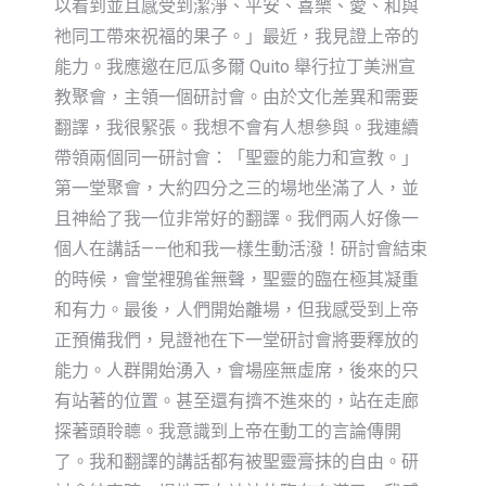
以看到並且感受到潔淨、平安、喜樂、愛、和與
祂同工帶來祝福的果子。」最近，我見證上帝的
能力。我應邀在厄瓜多爾 Quito 舉行拉丁美洲宣
教聚會，主領一個研討會。由於文化差異和需要
翻譯，我很緊張。我想不會有人想參與。我連續
帶領兩個同一研討會：「聖靈的能力和宣教。」
第一堂聚會，大約四分之三的場地坐滿了人，並
且神給了我一位非常好的翻譯。我們兩人好像一
個人在講話——他和我一樣生動活潑！研討會結束
的時候，會堂裡鴉雀無聲，聖靈的臨在極其凝重
和有力。最後，人們開始離場，但我感受到上帝
正預備我們，見證祂在下一堂研討會將要釋放的
能力。人群開始湧入，會場座無虛席，後來的只
有站著的位置。甚至還有擠不進來的，站在走廊
探著頭聆聼。我意識到上帝在動工的言論傳開
了。我和翻譯的講話都有被聖靈膏抹的自由。研