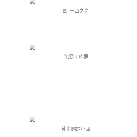
四-十四之窗
介紹 U 族群
黃金閣的呼聲