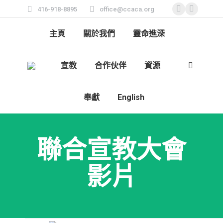
416-918-8895
office@ccaca.org
Facebook
Instagra
page
page
主頁
關於我們
靈命進深
opens
opens
in
in
宣教
合作伙伴
資源
new
new
Search:
window
window
奉獻
English
聯合宣教大會
影片