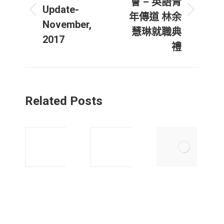
會 – 英語青
Update-
Previous
Next
年傳道 林余
November,
post:
post:
慧琳就職典
2017
禮
Related Posts
高
温
貴
哥
林
華
宣
華
道
人
會
宣
–
道