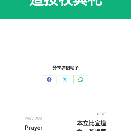
分享這個帖子
Share
Share
Share
on
on
on
Facebook
X
WhatsApp
Post
NEXT
navigation
PREVIOUS
本立比宣道
Prayer