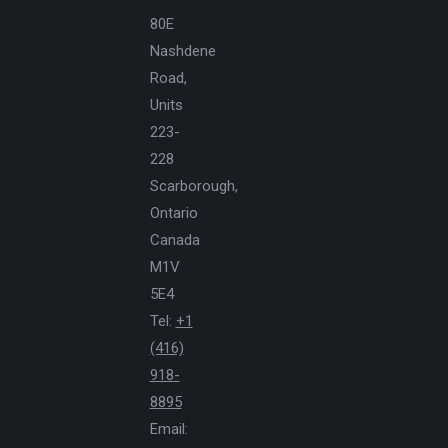
80E
Nashdene
Road,
Units
223-
228
Scarborough,
Ontario
Canada
M1V
5E4
Tel:
+1
(416)
918-
8895
Email: