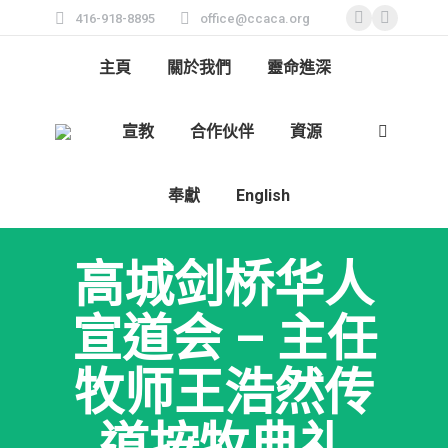
416-918-8895
office@ccaca.org
Facebook
Instagra
page
page
主頁
關於我們
靈命進深
opens
opens
in
in
宣教
合作伙伴
資源
new
new
Search:
window
window
奉獻
English
高城剑桥华人
宣道会 – 主任
牧师王浩然传
道按牧典礼